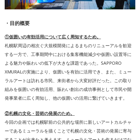
・
目的概要
①仮囲いの有効活用について広く周知するため。
札幌駅周辺の相次ぐ大規模開発によるまちのリニューアルを歓迎
する一方で、工事期間中における集客機能減少や仮囲い設置等に
よる魅力や賑わいの低下が大きな課題であった。SAPPORO
XMURALの実施により、仮囲いを有効に活用でき、また、ミュー
ラルアートは訪れる市民、来街者から大変好評だった。この取り
組みを仮囲いの有効活用、賑わい創出の成功事例として市民や開
発事業者に広く周知し、他の仮囲いの活用に繋げていきます。
②札幌の文化・芸術の発展のため。
今回の企画では札幌駅前の公共的な場所に新しいアートカルチャ
ーであるミューラルを描くことで札幌の文化・芸術の発展に寄与
することが出来たと考えます。ミューラルアートを作るだけでな