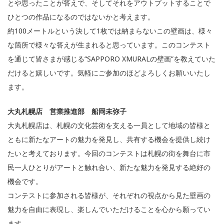
とや思ったことが答えで、そしてそれをアウトプットすることで
ひとつの作品になるのではないかと考えます。
約100メートルという決して1枚では納まらないこの壁画は、様々
な箇所で様々な答えが生まれると思っています。このコンテスト
を通じて皆さまが感じる“SAPPORO XMURALの壁画”を教えていた
だけると嬉しいです。気軽にご参加のほどよろしくお願いいたし
ます。
大丸札幌店 営業推進部 船岡未弥子
大丸札幌店は、札幌の文化芸術を支える一員として地域の皆様と
ともに新たなアートの魅力を発見し、共有する機会を提供し続け
たいと考えております。今回のコンテストは札幌の街を舞台に市
民一人ひとりがアートと触れ合い、新たな魅力を発見する絶好の
機会です。
コンテストに参加される皆様が、それぞれの視点から見た壁画の
魅力を自由に表現し、楽しんでいただけることを心から願ってい
ます。