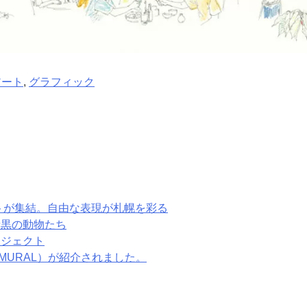
アート
,
グラフィック
ィストが集結。自由な表現が札幌を彩る
する赤黒の動物たち
ロジェクト
ORO XMURAL）が紹介されました。