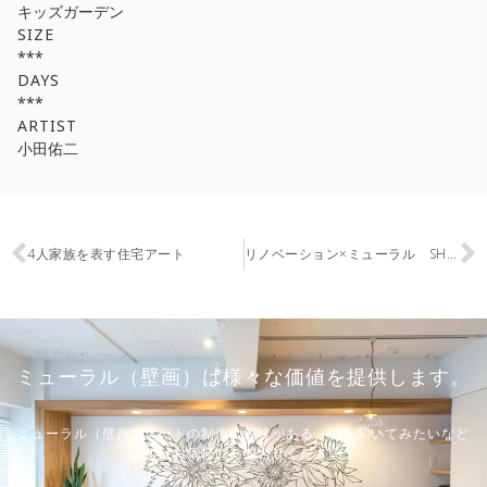
キッズガーデン
SIZE
***
DAYS
***
ARTIST
小田佑二
4人家族を表す住宅アート
リノベーション×ミューラル SHUKEN Re様の商談スペースにミューラルを
ミューラル（壁画）は様々な価値を提供します。
ミューラル（壁画）アートの制作に興味がある、話を聞いてみたいなど
まずはお気軽にお問合せください。