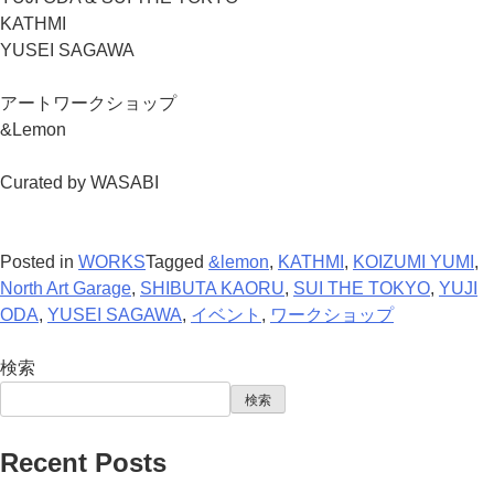
KATHMI
YUSEI SAGAWA
アートワークショップ
&Lemon
Curated by WASABI
Posted in
WORKS
Tagged
&lemon
,
KATHMI
,
KOIZUMI YUMI
,
North Art Garage
,
SHIBUTA KAORU
,
SUI THE TOKYO
,
YUJI
ODA
,
YUSEI SAGAWA
,
イベント
,
ワークショップ
検索
検索
Recent Posts