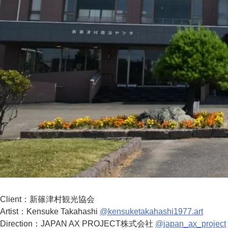
Client：新篠津村観光協会
Artist：Kensuke Takahashi
@kensuketakahashi1977.art
Direction：JAPAN AX PROJECT株式会社
@japan_ax_project